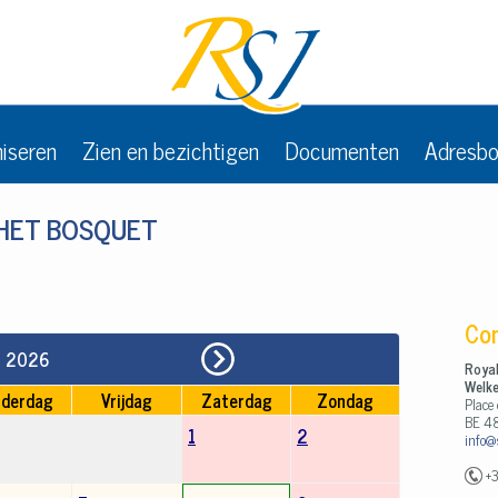
niseren
Zien en bezichtigen
Documenten
Adresb
 HET BOSQUET
Co
Royal
Welk
Place
BE 4
info@
+3