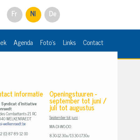
Fr
Nl
De
oek
Agenda
Foto's
Links
Contact
ntact informatie
Openingstuuren -
september tot juni /
 Syndicat d'Initiative
juli tot augustus
enraedt
 des Combattants 21 RC
September tot juni
:
840 WELKENRAEDT
si-welkenraedt.be
MA-DI-WO-DO:
2 (0) 87 89 12 00
8.30-12.30u/13.30-17.30u