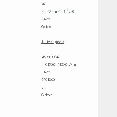
VR:
8.30-12.30u /13.30-15.30u
ZA-ZO :
Gesloten
Juli tot augustus
:
MA-MI-DO-VR :
9.00-12.30u / 13.30-17.30u
ZA-ZO :
9.00-13.00u
DI :
Gesloten