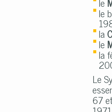
le
M
le 
198
la
C
le
M
la 
20
Le Sy
essen
67 e
1971