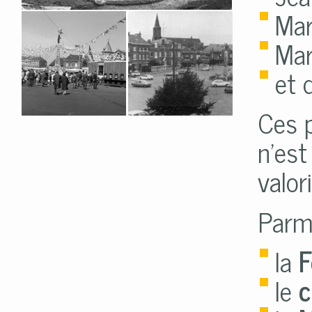
Mar
Ma
et 
Ces p
n’est
valor
Parmi
la
F
le
c