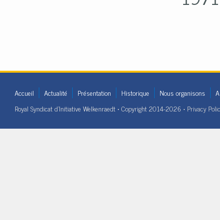
Accueil
Actualité
Présentation
Historique
Nous organisons
A
Royal Syndicat d'Initiative Welkenraedt • Copyright 2014-2026 •
Privacy Poli