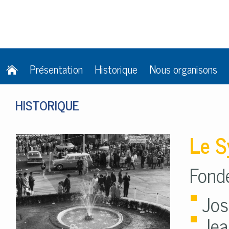
Présentation
Historique
Nous organisons
HISTORIQUE
Le S
Fond
Jo
Je