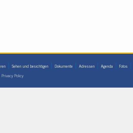
eren
Sehen und besichtigen
Dokumente
Adressen
Agenda
Fotos
•
Privacy Policy