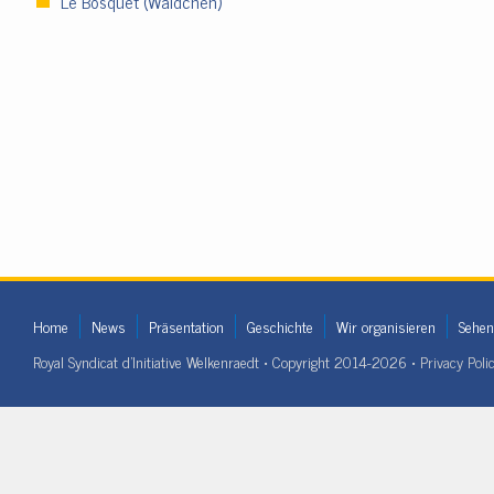
Le Bosquet (Wäldchen)
Home
News
Präsentation
Geschichte
Wir organisieren
Sehen
Royal Syndicat d'Initiative Welkenraedt • Copyright 2014-2026 •
Privacy Poli