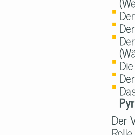
(We
De
De
Der
(Wä
Di
De
Das
Py
Der V
Rolle