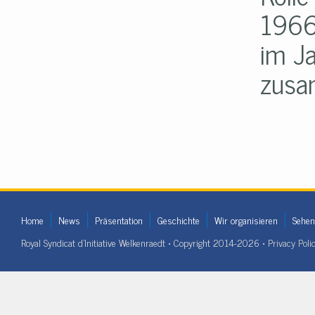
1966
im J
zusa
Home
News
Präsentation
Geschichte
Wir organisieren
Sehen
Royal Syndicat d'Initiative Welkenraedt • Copyright 2014-2026 •
Privacy Poli