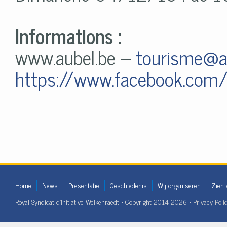
Informations :
www.aubel.be –
tourisme@a
https://www.facebook.c
Home
News
Presentatie
Geschiedenis
Wij organiseren
Zien 
Royal Syndicat d'Initiative Welkenraedt • Copyright 2014-2026 •
Privacy Poli