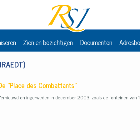
niseren
Zien en bezichtigen
Documenten
Adresb
NRAEDT)
De "Place des Combattants"
Vernieuwd en ingerweden in december 2003, zoals de fonteinen van "h