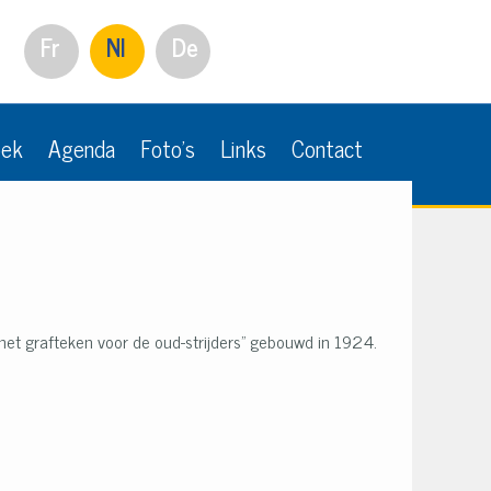
Fr
Nl
De
oek
Agenda
Foto's
Links
Contact
et grafteken voor de oud-strijders" gebouwd in 1924.