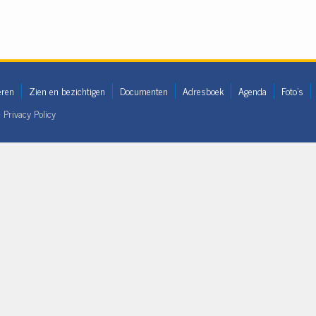
eren
Zien en bezichtigen
Documenten
Adresboek
Agenda
Foto's
•
Privacy Policy