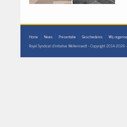
Home
News
Presentatie
Geschiedenis
Wij organis
Royal Syndicat d'Initiative Welkenraedt • Copyright 2014-2026 