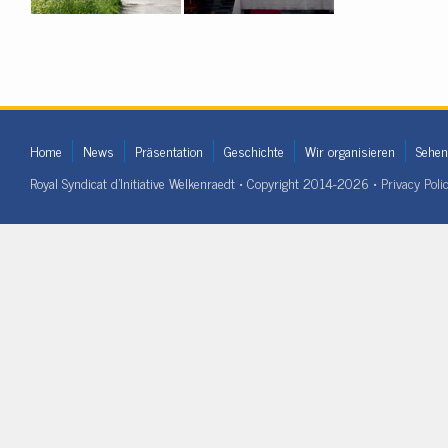
Home
News
Präsentation
Geschichte
Wir organisieren
Sehen
Royal Syndicat d'Initiative Welkenraedt • Copyright 2014-2026 •
Privacy Poli