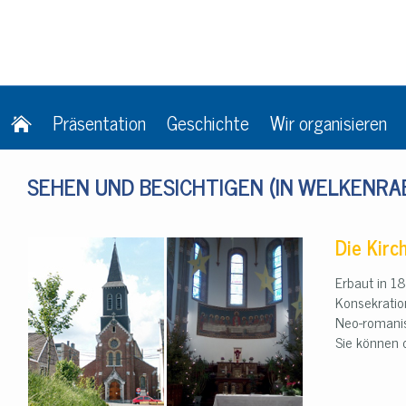
Präsentation
Geschichte
Wir organisieren
SEHEN UND BESICHTIGEN (IN WELKENRA
Die Kirc
Erbaut in 1
Konsekrati
Neo-romanis
Sie können 