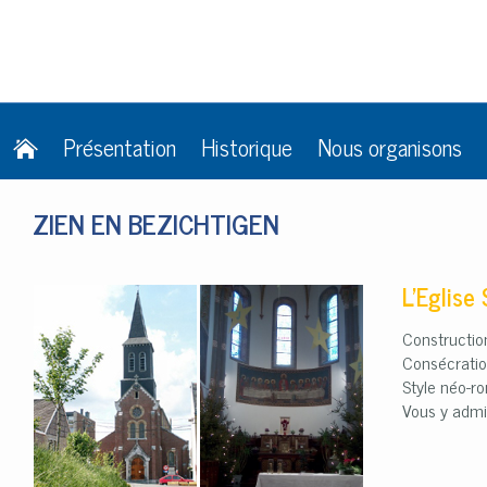
Présentation
Historique
Nous organisons
ZIEN EN BEZICHTIGEN
L’Eglise
Constructi
Consécrati
Style néo-ro
Vous y admi