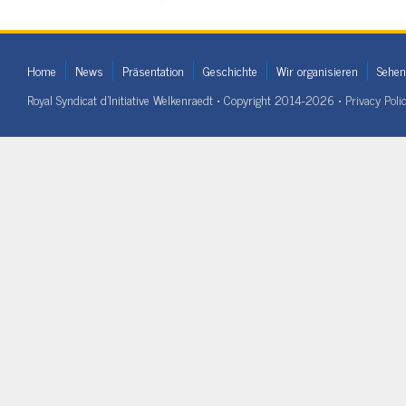
Home
News
Präsentation
Geschichte
Wir organisieren
Sehen
Royal Syndicat d'Initiative Welkenraedt • Copyright 2014-2026 •
Privacy Poli