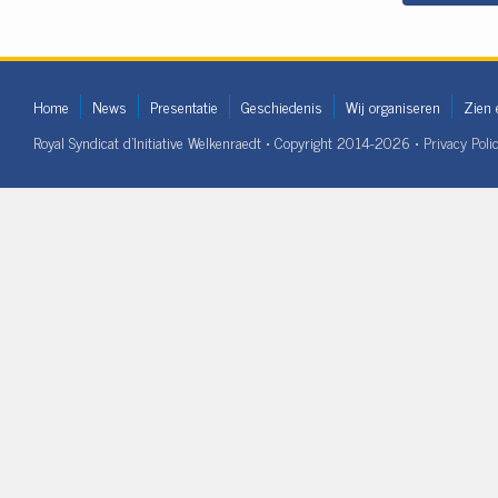
Home
News
Presentatie
Geschiedenis
Wij organiseren
Zien 
Royal Syndicat d'Initiative Welkenraedt • Copyright 2014-2026 •
Privacy Poli