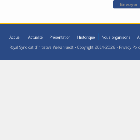
Accueil
Actualité
Présentation
Historique
Nous organisons
A
Royal Syndicat d'Initiative Welkenraedt • Copyright 2014-2026 •
Privacy Poli